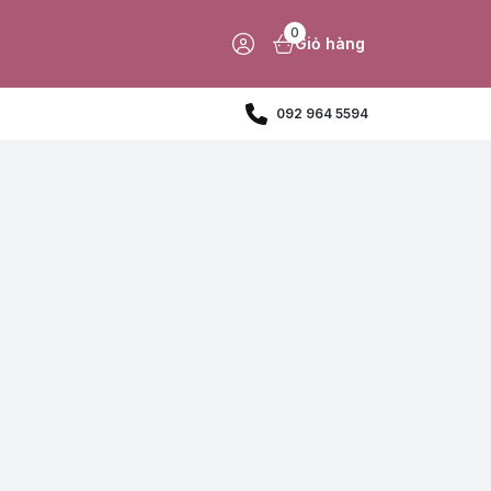
0
Giỏ hàng
092 964 5594