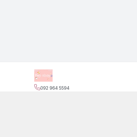
092 964 5594
Địa chỉ
:
139 Nguyễn Trãi, Phường Phước Tiến,
Trang
Giới thiệu
© 2026
Đẹp Shop