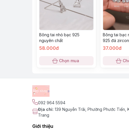
Bông tai nhỏ bạc 925
Bông tai bạc
nguyên chất
925 đá zircon
58.000đ
37.000đ
Chọn mua
Ch
092 964 5594
Địa chỉ
:
139 Nguyễn Trãi, Phường Phước Tiến,
Trang
Giới thiệu