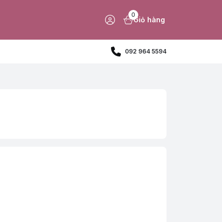
0
Giỏ hàng
092 964 5594