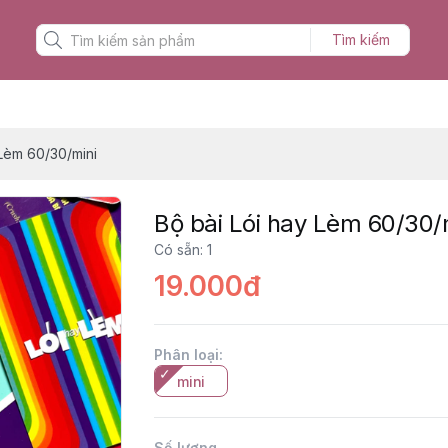
Tìm kiếm
 Lèm 60/30/mini
Bộ bài Lói hay Lèm 60/30/
Có sẵn
:
1
19.000đ
Phân loại
:
mini
Số lượng