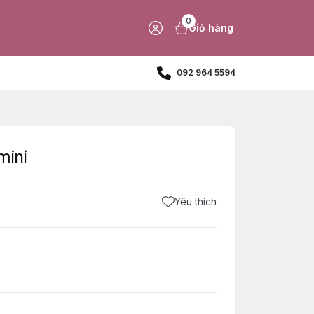
0
Giỏ hàng
092 964 5594
mini
Yêu thích