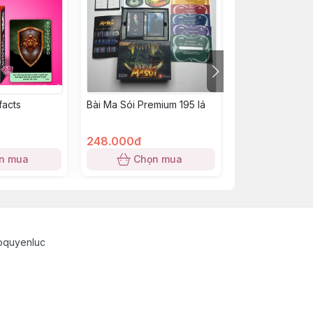
facts
Bài Ma Sói Premium 195 lá
Bài Ma Sói hộp
nhấc ) 92 lá
248.000đ
113.000đ
n mua
Chọn mua
Chọn
pquyenluc