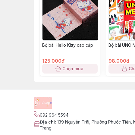
Bộ bài Hello Kitty cao cấp
Bộ bài UNO 
125.000đ
98.000đ
Chọn mua
Ch
092 964 5594
Địa chỉ
:
139 Nguyễn Trãi, Phường Phước Tiến,
Trang