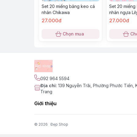
Set 20 miếng băng keo cá
Set 20 miếng
nhân Chikawa
nhân ngựa Lil
27.000đ
27.000đ
Chọn mua
Ch
092 964 5594
Địa chỉ
:
139 Nguyễn Trãi, Phường Phước Tiến,
Trang
Giới thiệu
© 2026
Đẹp Shop