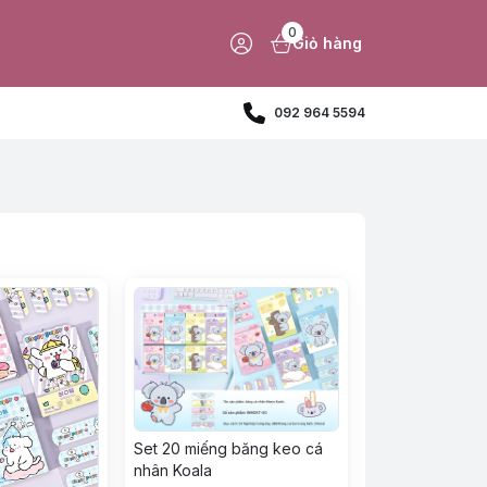
0
Giỏ hàng
092 964 5594
Set 20 miếng băng keo cá
nhân Koala