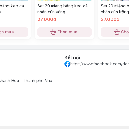
 băng keo cá
Set 20 miếng băng keo cá
Set 20 miếng 
y
nhân cún vàng
nhân cún trắn
27.000đ
27.000đ
ọn mua
Chọn mua
Chọ
Kết nối
https://www.facebook.com/de
 Khánh Hòa - Thành phố Nha