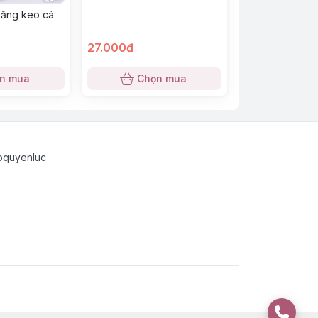
băng keo cá
g
27.000đ
n mua
Chọn mua
pquyenluc