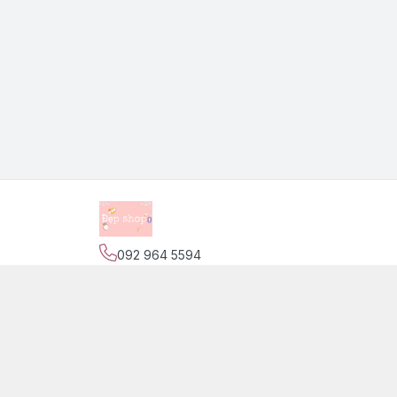
092 964 5594
Địa chỉ
:
139 Nguyễn Trãi, Phường Phước Tiến,
Trang
Giới thiệu
© 2026
Đẹp Shop