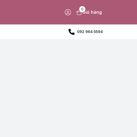
0
Giỏ hàng
092 964 5594