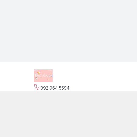
092 964 5594
Địa chỉ
:
139 Nguyễn Trãi, Phường Phước Tiến,
Trang
Giới thiệu
© 2026
Đẹp Shop