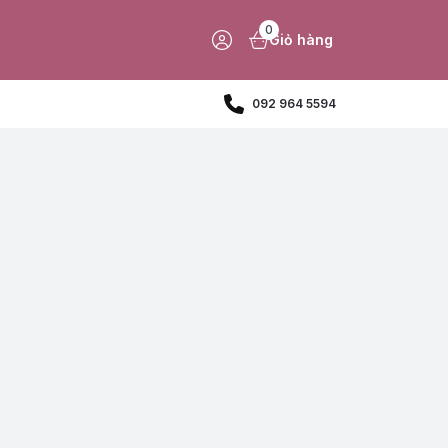
0
Giỏ hàng
092 964 5594