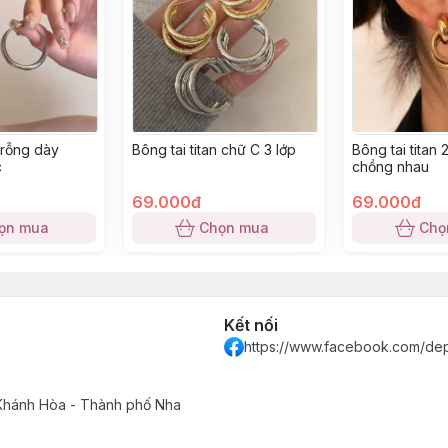
 rỗng dày
Bông tai titan chữ C 3 lớp
Bông tai titan 
c
chồng nhau
69.000đ
69.000đ
ọn mua
Chọn mua
Chọ
Kết nối
https://www.facebook.com/de
 Khánh Hòa - Thành phố Nha