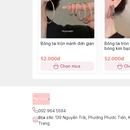
Bông tai tròn mảnh đơn giản
Bông tai tròn
bóng kim bạ
52.000đ
52.000đ
Chọn mua
Ch
092 964 5594
Địa chỉ
:
139 Nguyễn Trãi, Phường Phước Tiến,
Trang