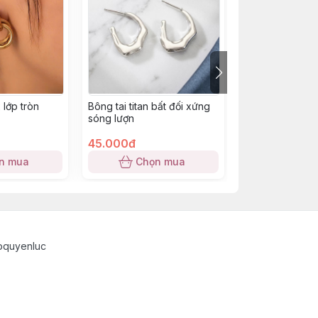
2 lớp tròn
Bông tai titan bất đối xứng
Bông tai titan 
sóng lượn
dày không đều
45.000đ
45.000đ
n mua
Chọn mua
Chọn
pquyenluc