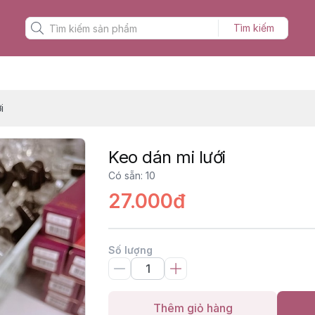
Tìm kiếm
i
Keo dán mi lưới
Có sẵn
:
10
27.000đ
Số lượng
Thêm giỏ hàng