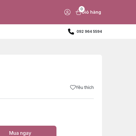
0
Giỏ hàng
092 964 5594
Yêu thích
Mua ngay