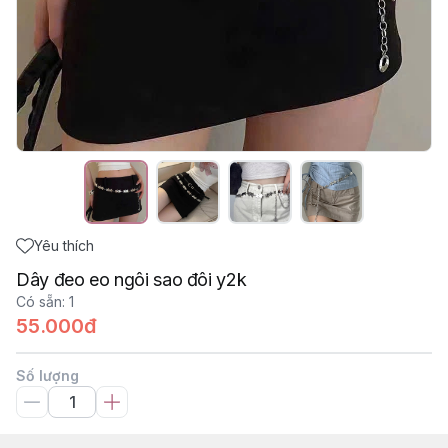
Yêu thích
Dây đeo eo ngôi sao đôi y2k
Có sẵn
:
1
55.000đ
Số lượng