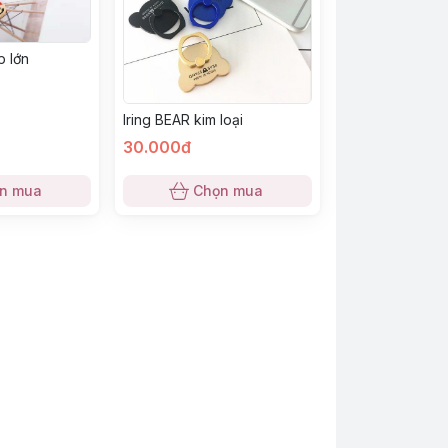
p lớn
Iring BEAR kim loại
30.000đ
n mua
Chọn mua