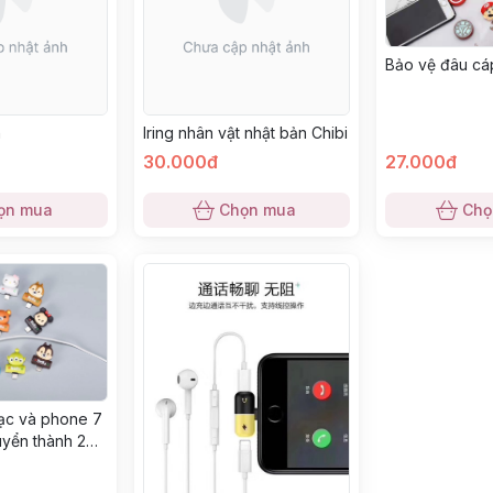
Bảo vệ đâu cá
h
Iring nhân vật nhật bản Chibi
30.000đ
27.000đ
ọn mua
Chọn mua
Chọ
ạc và phone 7
uyển thành 2