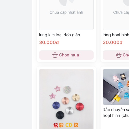
Iring kim loại đơn giản
Iring hoạt hìn
30.000đ
30.000đ
Chọn mua
Ch
Rắc chuyền s
hoạt hình (ch
rắc dẹp)