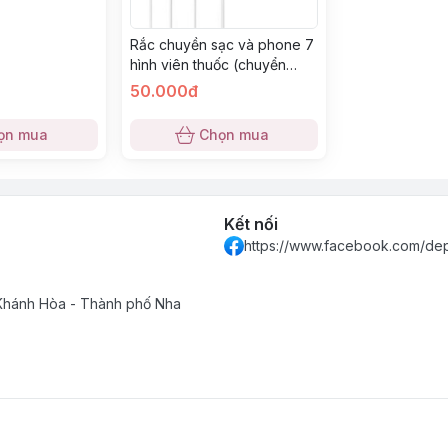
Rắc chuyền sạc và phone 7
hình viên thuốc (chuyển
thành 2 rắc dẹp)
50.000đ
ọn mua
Chọn mua
Kết nối
https://www.facebook.com/de
 Khánh Hòa - Thành phố Nha