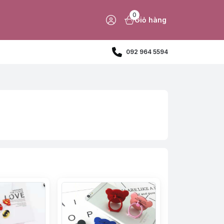
0
Giỏ hàng
092 964 5594