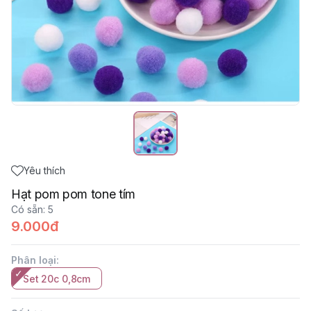
Yêu thích
Hạt pom pom tone tím
Có sẵn
:
5
9.000đ
Phân loại
:
Set 20c 0,8cm