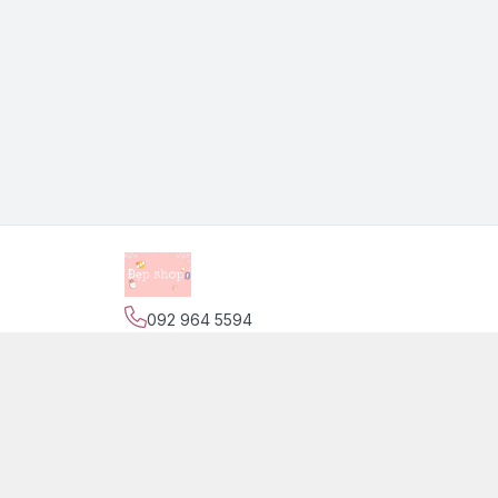
092 964 5594
Địa chỉ
:
139 Nguyễn Trãi, Phường Phước Tiến,
Trang
Giới thiệu
© 2026
Đẹp Shop