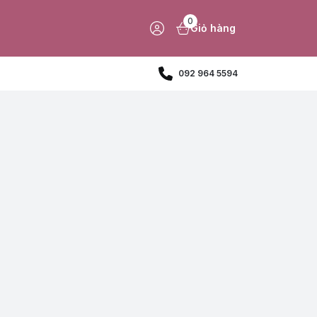
0
Giỏ hàng
092 964 5594