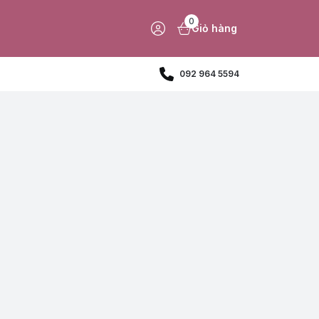
0
Giỏ hàng
092 964 5594