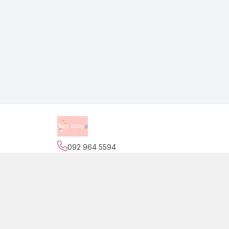
092 964 5594
Địa chỉ
:
139 Nguyễn Trãi, Phường Phước Tiến,
Trang
Giới thiệu
© 2026
Đẹp Shop