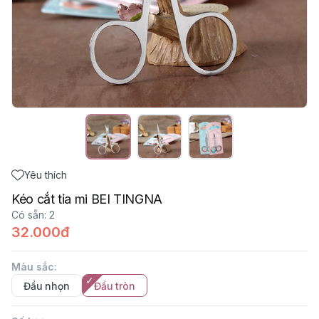
Yêu thích
Kéo cắt tỉa mi BEI TINGNA
Có sẵn
:
2
32.000đ
Màu sắc
:
Đầu nhọn
Đầu tròn