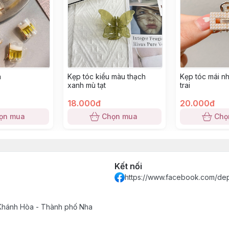
a
Kẹp tóc kiểu màu thạch
Kẹp tóc mái n
xanh mù tạt
trai
18.000đ
20.000đ
ọn mua
Chọn mua
Chọ
Kết nối
https://www.facebook.com/de
 Khánh Hòa - Thành phố Nha