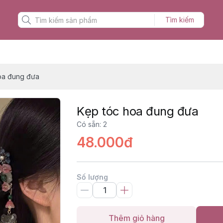
Tìm kiếm
oa đung đưa
Kẹp tóc hoa đung đưa
Có sẵn
:
2
48.000đ
Số lượng
Thêm giỏ hàng