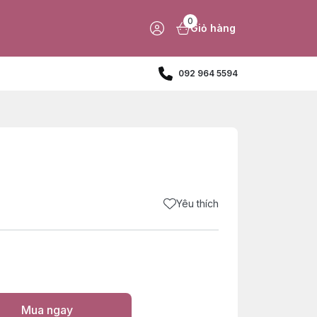
0
Giỏ hàng
092 964 5594
Yêu thích
Mua ngay