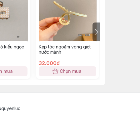
hỏ kiểu ngọc
Kẹp tóc ngoặm vòng giọt
Kẹp tóc hai vòn
nước mảnh
thạch màu
32.000đ
25.000đ
n mua
Chọn mua
Chọn
pquyenluc