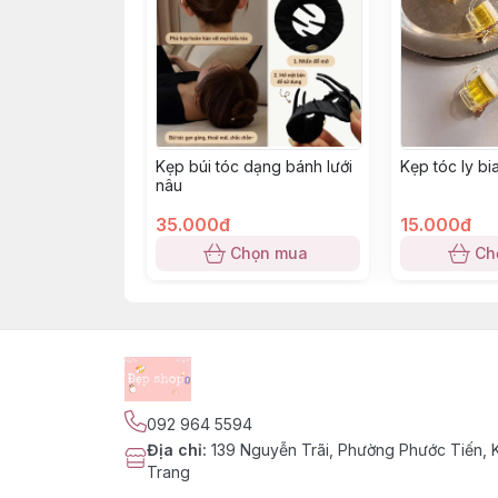
Kẹp búi tóc dạng bánh lưới
Kẹp tóc ly bi
nâu
35.000đ
15.000đ
Chọn mua
Ch
092 964 5594
Địa chỉ
:
139 Nguyễn Trãi, Phường Phước Tiến,
Trang