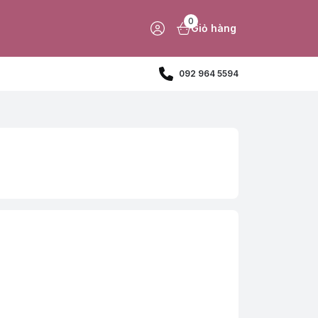
0
Giỏ hàng
092 964 5594