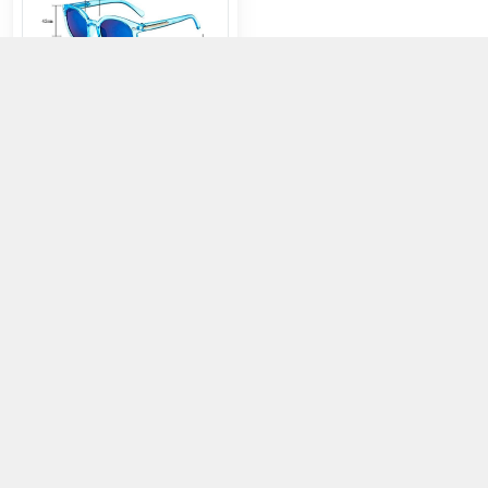
Kính tròn em bé mũi tên
90.000đ
Chọn mua
092 964 5594
Địa chỉ
:
139 Nguyễn Trãi, Phường Phước Tiến, Khánh Hòa -
Thành phố Nha Trang
Kết nối
https://www.facebook.com/depquyenluc
Giới thiệu