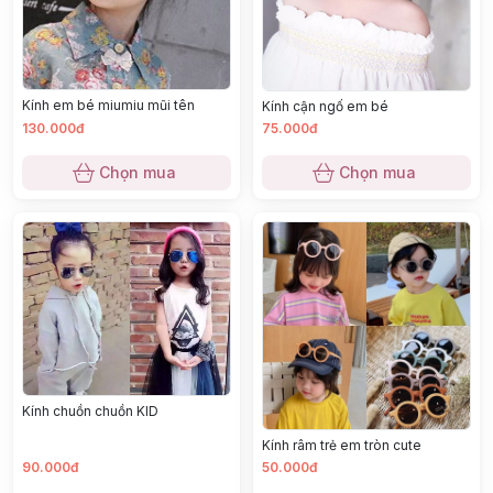
Kính em bé miumiu mũi tên
Kính cận ngố em bé
130.000đ
75.000đ
Chọn mua
Chọn mua
Kính chuồn chuồn KID
Kính râm trẻ em tròn cute
90.000đ
50.000đ