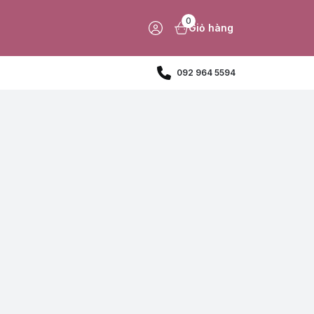
0
Giỏ hàng
092 964 5594