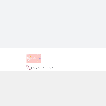
092 964 5594
Địa chỉ
:
139 Nguyễn Trãi, Phường Phước Tiến,
Trang
Giới thiệu
© 2026
Đẹp Shop