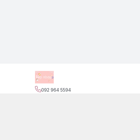
092 964 5594
Địa chỉ
:
139 Nguyễn Trãi, Phường Phước Tiến,
Trang
Giới thiệu
© 2026
Đẹp Shop