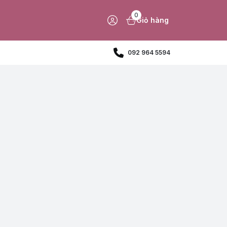
0
Giỏ hàng
092 964 5594