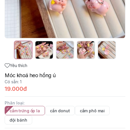
Yêu thích
Móc khoá heo hồng ú
Có sẵn
:
1
19.000đ
Phân loại
:
cầm trứng ốp la
cần donut
cầm phô mai
đội bánh