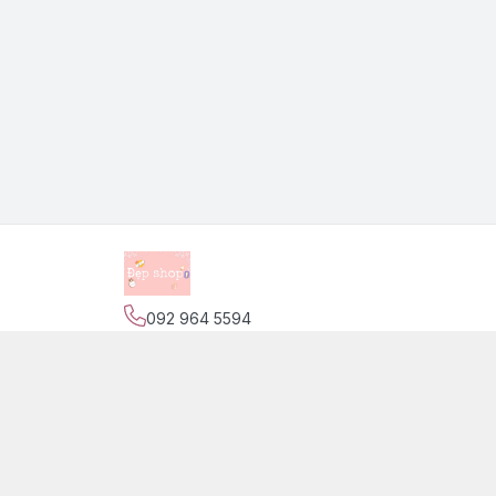
092 964 5594
Địa chỉ
:
139 Nguyễn Trãi, Phường Phước Tiến,
Trang
Giới thiệu
© 2026
Đẹp Shop