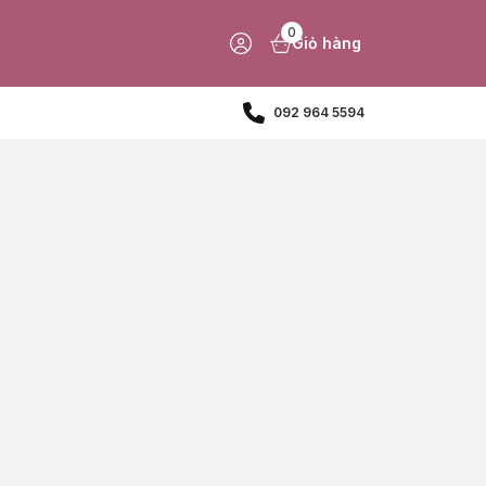
0
Giỏ hàng
092 964 5594