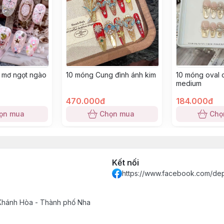
 mơ ngọt ngào
10 móng Cung đình ánh kim
10 móng oval 
medium
470.000đ
184.000đ
ọn mua
Chọn mua
Chọ
Kết nối
https://www.facebook.com/de
 Khánh Hòa - Thành phố Nha