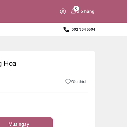
0
Giỏ hàng
092 964 5594
g Hoa
Yêu thích
Mua ngay