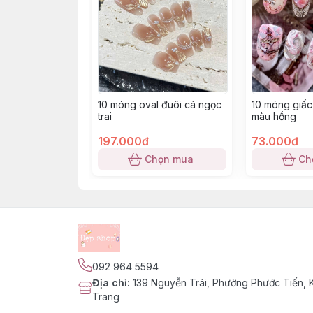
10 móng oval đuôi cá ngọc
10 móng giấc
trai
màu hồng
197.000đ
73.000đ
Chọn mua
Ch
092 964 5594
Địa chỉ
:
139 Nguyễn Trãi, Phường Phước Tiến,
Trang