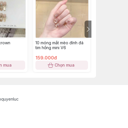
crown
10 móng mắt mèo đính đá
10 móng mắt m
tim hồng mini V6
CW1
159.000đ
148.000đ
n mua
Chọn mua
Chọn
pquyenluc