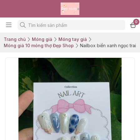
0
Trang chủ
Móng giả
Móng tay giả
Móng giả 10 móng thợ Đẹp Shop
Nailbox biển xanh ngọc trai