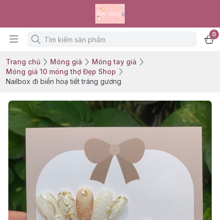
0
Trang chủ
Móng giả
Móng tay giả
Móng giả 10 móng thợ Đẹp Shop
Nailbox đi biển hoạ tiết tráng gương