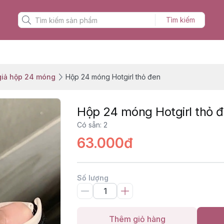
Tìm kiếm
iả hộp 24 móng
Hộp 24 móng Hotgirl thỏ đen
Hộp 24 móng Hotgirl thỏ 
Có sẵn
:
2
63.000đ
Số lượng
Thêm giỏ hàng