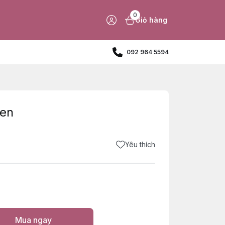
0
Giỏ hàng
092 964 5594
đen
Yêu thích
Mua ngay