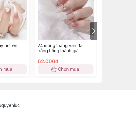
y nơ ren
24 móng thang vân đá
24 móng Hoạt h
trắng hồng thánh giá
dopamine đen
62.000đ
77.000đ
n mua
Chọn mua
Chọn
pquyenluc