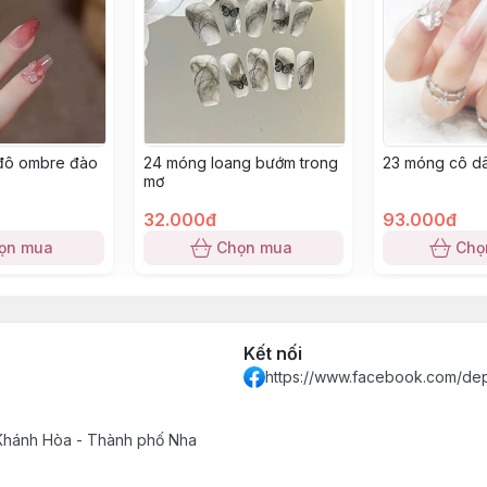
đô ombre đào
24 móng loang bướm trong
23 móng cô dâ
mơ
32.000đ
93.000đ
ọn mua
Chọn mua
Chọ
Kết nối
https://www.facebook.com/de
 Khánh Hòa - Thành phố Nha