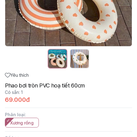
Yêu thích
Phao bơi tròn PVC hoạ tiết 60cm
Có sẵn
:
1
69.000đ
Phân loại
:
Xương rồng