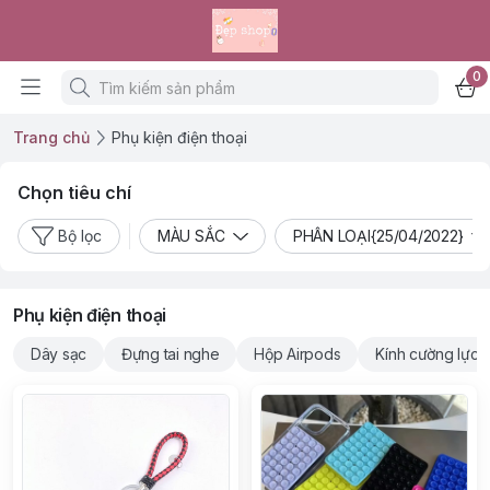
0
Trang chủ
Phụ kiện điện thoại
Chọn tiêu chí
Bộ lọc
MÀU SẮC
PHÂN LOẠI{25/04/2022}
Phụ kiện điện thoại
Dây sạc
Đựng tai nghe
Hộp Airpods
Kính cường lực