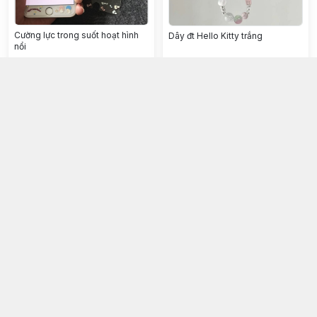
Cường lực trong suốt hoạt hình
Dây đt Hello Kitty trắng
nổi
80.000đ
62.000đ
Chọn mua
Chọn mua
Móc dây treo điện thoại chuông
Dây đth dệt cây thông băng
gốm nhỏ
25.000đ
17.000đ