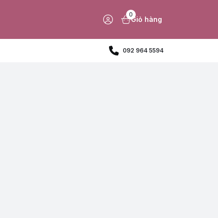
0
Giỏ hàng
092 964 5594