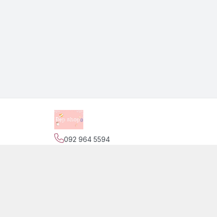
092 964 5594
Địa chỉ
:
139 Nguyễn Trãi, Phường Phước Tiến,
Trang
Giới thiệu
© 2026
Đẹp Shop