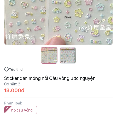
Yêu thích
Sticker dán móng nổi Cầu vồng ước nguyện
Có sẵn
:
2
18.000đ
Phân loại
:
Thỏ cầu vồng