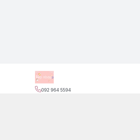
092 964 5594
Địa chỉ
:
139 Nguyễn Trãi, Phường Phước Tiến,
Trang
Giới thiệu
© 2026
Đẹp Shop