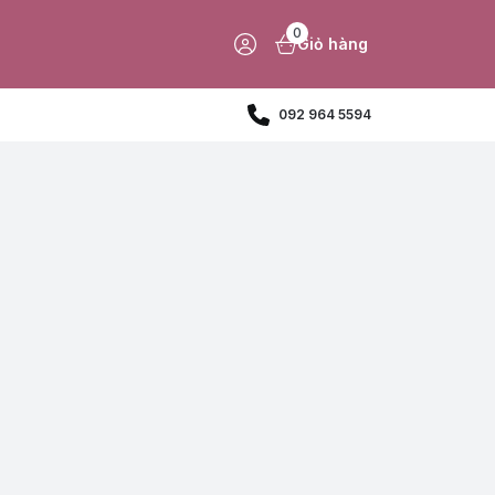
0
Giỏ hàng
092 964 5594