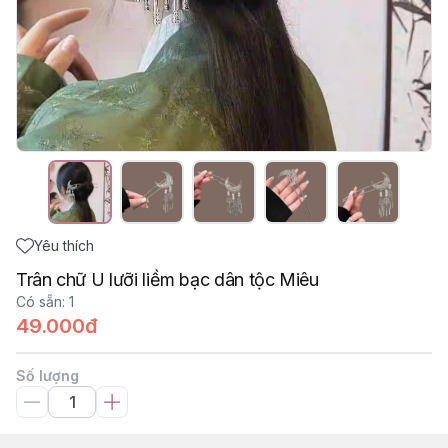
Yêu thích
Trân chữ U lưỡi liềm bạc dân tộc Miêu
Có sẵn
:
1
49.000đ
Số lượng