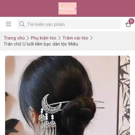
0
Trang chủ
Phụ kiện tóc
Trâm cài tóc
Trân chữ U lưỡi liềm bạc dân tộc Miêu