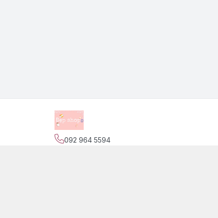
092 964 5594
Địa chỉ
:
139 Nguyễn Trãi, Phường Phước Tiến,
Trang
Giới thiệu
© 2026
Đẹp Shop