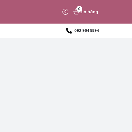
0
Giỏ hàng
092 964 5594