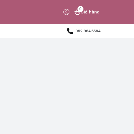
0
Giỏ hàng
092 964 5594