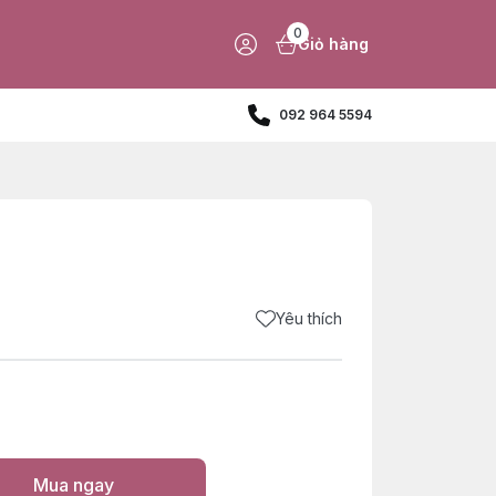
0
Giỏ hàng
092 964 5594
Yêu thích
Mua ngay