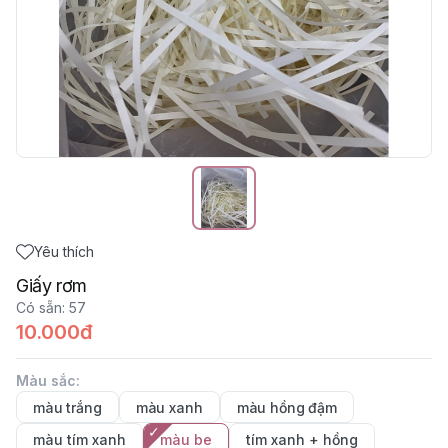
Yêu thích
Giấy rơm
Có sẵn
:
57
10.000đ
Màu sắc
:
màu trắng
màu xanh
màu hồng đậm
màu tím xanh
màu be
tím xanh + hồng