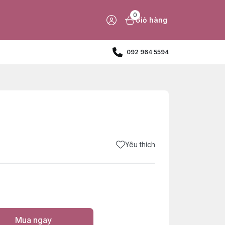
0
Giỏ hàng
092 964 5594
Yêu thích
Mua ngay