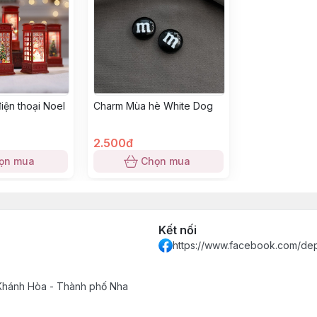
iện thoại Noel
Charm Mùa hè White Dog
2.500đ
ọn mua
Chọn mua
Kết nối
https://www.facebook.com/de
 Khánh Hòa - Thành phố Nha