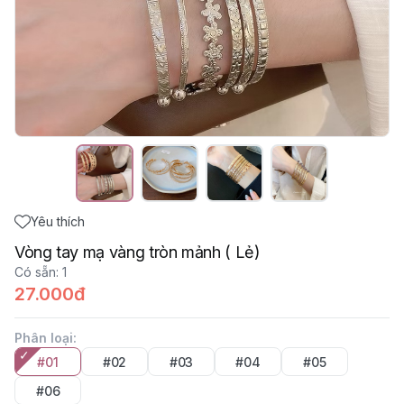
Yêu thích
Vòng tay mạ vàng tròn mảnh ( Lẻ)
Có sẵn
:
1
27.000đ
Phân loại
:
#01
#02
#03
#04
#05
#06