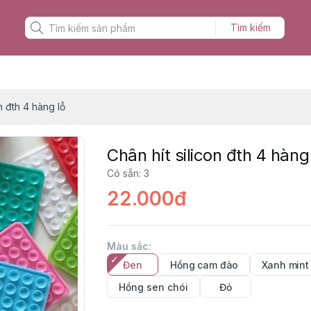
Tìm kiếm
n đth 4 hàng lỗ
Chân hít silicon đth 4 hàng
Có sẵn
:
3
22.000đ
Màu sắc
:
Đen
Hồng cam đào
Xanh mint
Hồng sen chói
Đỏ