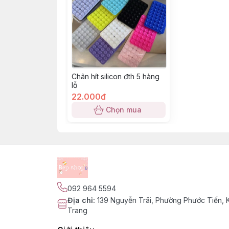
Chân hít silicon đth 5 hàng
lỗ
22.000đ
Chọn mua
092 964 5594
Địa chỉ
:
139 Nguyễn Trãi, Phường Phước Tiến,
Trang