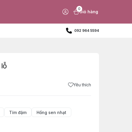
0
Giỏ hàng
092 964 5594
 lỗ
Yêu thích
Tím đậm
Hồng sen nhạt