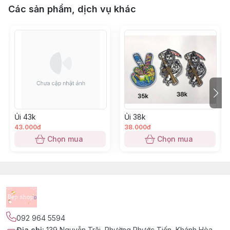
Các sản phẩm, dịch vụ khác
Ủi 43k
Ủi 38k
43.000đ
38.000đ
Chọn mua
Chọn mua
092 964 5594
Địa chỉ
:
139 Nguyễn Trãi, Phường Phước Tiến, Khánh Hòa -